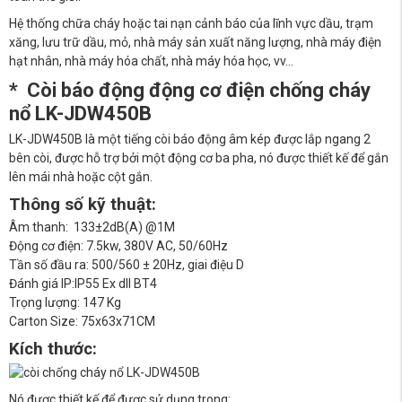
Hệ thống chữa cháy hoặc tai nạn cảnh báo của lĩnh vực dầu, trạm
xăng, lưu trữ dầu, mỏ, nhà máy sản xuất năng lượng, nhà máy điện
hạt nhân, nhà máy hóa chất, nhà máy hóa học, vv…
* Còi báo động động cơ điện chống cháy
nổ LK-JDW450B
LK-JDW450B là một tiếng còi báo động âm kép được lắp ngang 2
bên còi, được hỗ trợ bởi một động cơ ba pha, nó được thiết kế để gắn
lên mái nhà hoặc cột gắn.
Thông số kỹ thuật:
Âm thanh: 133±2dB(A) @1M
Động cơ điện: 7.5kw, 380V AC, 50/60Hz
Tần số đầu ra: 500/560 ± 20Hz, giai điệu D
Đánh giá IP:IP55 Ex dll BT4
Trọng lượng: 147 Kg
Carton Size: 75x63x71CM
Kích thước:
Nó được thiết kế để được sử dụng trong: