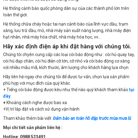
Hệ thống cảnh báo quốc phòng dân sự của các thành phố lớn trên
toàn thế giới.
Hệ thống chữa cháy hoặc tai nạn cảnh báo của lĩnh vực dầu, trạm
xăng, lưu trữ dầu, mỏ, nhà máy sản xuất năng lượng, nhà máy điện
hạt nhân, nhà máy hóa chất, nhà máy hóa học, vv…
Hãy xác định điện áp khi đặt hàng với chúng tôi.
Chúng tôi chyên cung cấp các loại còi báo động như : còi hú quay tay,
còi hú đạp chân, còi hú điện cỡ lớn, cỡ nhỏ và còi báo động cơ xăng
với nhiều mẫu mã, kích thước, âm lượng cho khách hàng lựa chọn.
Hãy liên hệ ngay cho chúng tôi để được tư vấn, chọn lựa sản phẩm
phù hợp với mục đích của quý khác.
+ Tiếng còi báo động được kêu như thế nào quý khách tham khảo
tại
đây
+
Khoảng cách nghe được bao xa
+Vị trí lắp đặt và cách sử dụng vận hành
Tham khảo thêm bài viết:
Đảm bảo an toàn hồ đập trước mùa mưa lũ
Mọi chi tiết sản phẩm liên hệ :
Hotline: 0988 523491