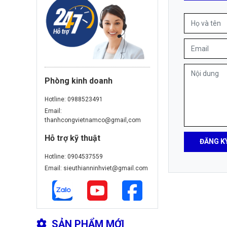
Phòng kinh doanh
Hotline: 0988523491
Email:
thanhcongvietnamco@gmail,com
Hỗ trợ kỹ thuật
ĐĂNG K
Hotline: 0904537559
Email: sieuthianninhviet@gmail.com
SẢN PHẨM MỚI