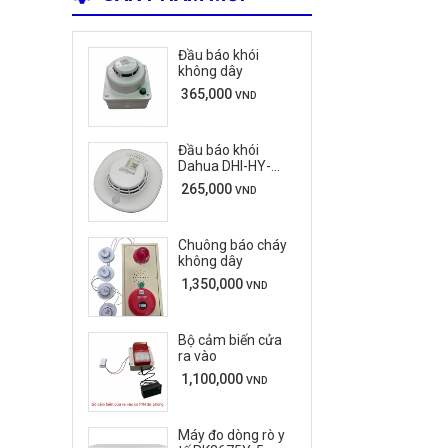
Đầu báo khói
không dây
365,000
VND
Đầu báo khói
Dahua DHI-HY-
C133
265,000
VND
Chuông báo cháy
không dây
1,350,000
VND
Bộ cảm biến cửa
ra vào
1,100,000
VND
Máy đo dòng rò y