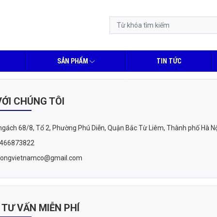
SẢN PHẨM
TIN TỨC
VỚI CHÚNG TÔI
, ngách 68/8, Tổ 2, Phường Phú Diễn, Quận Bắc Từ Liêm, Thành phố Hà Nộ
02466873822
hcongvietnamco@gmail.com
 TƯ VẤN MIỄN PHÍ