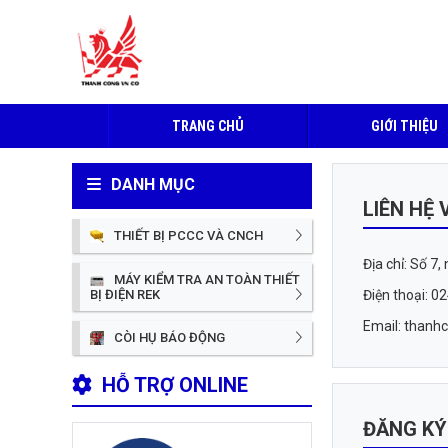
TRANG CHỦ
GIỚI THIỆU
DANH MỤC
LIÊN HỆ 
THIẾT BỊ PCCC VÀ CNCH
Địa chỉ: Số 7
MÁY KIỂM TRA AN TOÀN THIẾT
Điện thoại: 
BỊ ĐIỆN REK
Email: than
CÒI HỤ BÁO ĐỘNG
HỖ TRỢ ONLINE
ĐĂNG KÝ