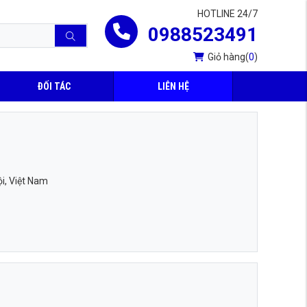
HOTLINE 24/7
0988523491
Giỏ hàng
(
0
)
ĐỐI TÁC
LIÊN HỆ
i, Việt Nam