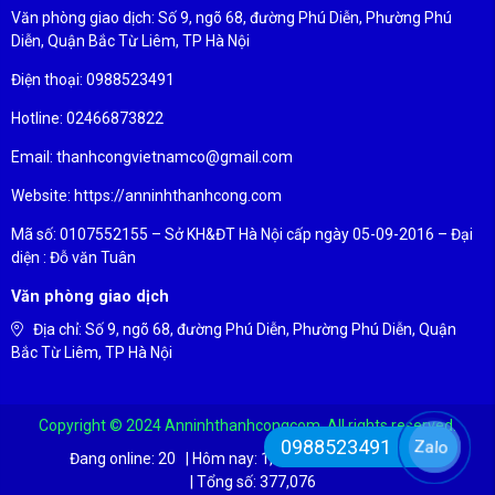
Văn phòng giao dịch: Số 9, ngõ 68, đường Phú Diễn, Phường Phú
Diễn, Quận Bắc Từ Liêm, TP Hà Nội
Điện thoại: 0988523491
Hotline: 02466873822
Email: thanhcongvietnamco@gmail.com
Website: https://anninhthanhcong.com
Mã số: 0107552155 – Sở KH&ĐT Hà Nội cấp ngày 05-09-2016 – Đại
diện : Đỗ văn Tuân
Văn phòng giao dịch
Địa chỉ: Số 9, ngõ 68, đường Phú Diễn, Phường Phú Diễn, Quận
Bắc Từ Liêm, TP Hà Nội
Copyright © 2024 Anninhthanhcongcom. All rights reserved.
0988523491
Zalo
Đang online:
20
|
Hôm nay:
1,237
|
Tuần này:
3,870
|
Tổng số:
377,076