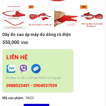
Dây đo cao áp máy đo dòng rò điện
550,000
VND
LIÊN HỆ
Để được tư vấn cụ thể quý khách vui lòng gọi:
0988523491
-
0904537559
Mã sản phẩm:
RK20