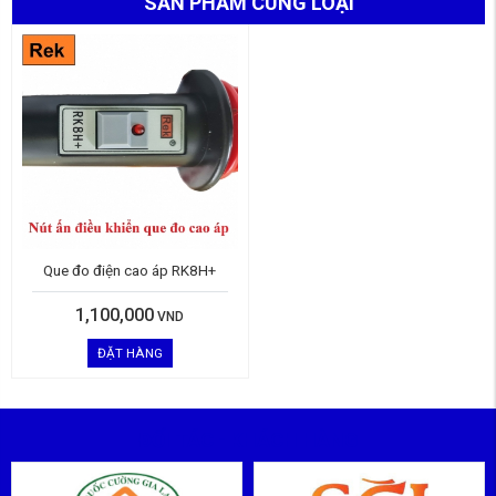
SẢN PHẨM CÙNG LOẠI
Que đo điện cao áp RK8H+
1,100,000
VND
ĐẶT HÀNG
ĐỐI TÁC - KHÁCH HÀNG