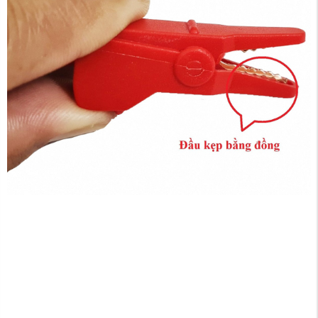
1. CÁC TRƯỜNG HỢP NẰM TRONG
CHÍNH SÁCH ĐỔI TRẢ HÀNG
A.
SẢN PHẨM MUA BỊ LỖI
QUÝ KHÁCH HÀNG ĐƯỢC SỬ DỤNG SẢN PHẨM TRONG
VÒNG 7 NGÀY. NẾU TRONG THỜI GIAN ĐÓ SẢN PHẨM BỊ
BẤT KỲ LỖI NÀO. QUÝ KHÁCH CÓ QUYỀN LIÊN HỆ VỚI CÔNG