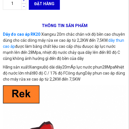
ĐẶT HÀNG
THÔNG TIN SẢN PHẨM
Dây đo cao áp RK20
Xiangxu 20m chắc chắn với độ bền cao chuyên
dùng cho các dòng máy rửa xe cao áp từ 2,2KW đến 7,5KW.
dây thun
cao áp
được làm bằng chất liệu cao cấp chịu đưuọc áp lực nước
mạnh lên đến 28Mpa, nhiệt độ nước chảy qua dây lên đến 80 độ C
cũng không ảnh hưởng gì đến độ bền của dây
Hãng sản xuấtXiangxuĐộ dài dây20mÁp lực nước phun28MpaNhiệt
độ nước lớn nhất80 độ C / 176 độ FCông dụngDây phun cao áp dùng
cho máy rửa xe cao áp từ 2,2KW đến 7,5KW