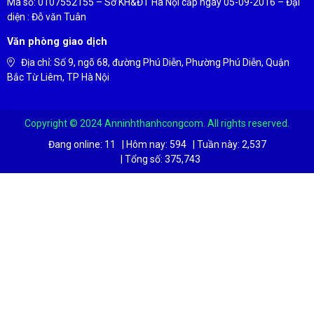
Mã số: 0107552155 – Sở KH&ĐT Hà Nội cấp ngày 05-09-2016 – Đại
diện : Đỗ văn Tuân
Văn phòng giao dịch
Địa chỉ: Số 9, ngõ 68, đường Phú Diễn, Phường Phú Diễn, Quận
Bắc Từ Liêm, TP Hà Nội
Copyright © 2024 Anninhthanhcongcom. All rights reserved.
Đang online:
11
|
Hôm nay:
594
|
Tuần này:
2,537
|
Tổng số:
375,743