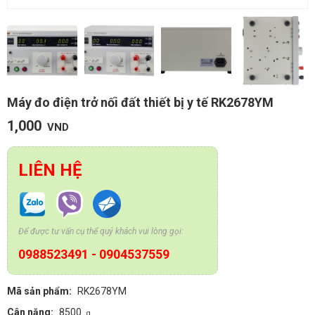
Máy đo điện trở nối đất thiết bị y tế RK2678YM
1,000
VND
LIÊN HỆ
Để được tư vấn cụ thể quý khách vui lòng gọi:
0988523491
-
0904537559
Mã sản phẩm:
RK2678YM
Cân nặng:
8500
g