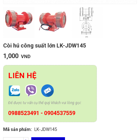
Còi hú công suất lớn LK-JDW145
1,000
VND
LIÊN HỆ
Để được tư vấn cụ thể quý khách vui lòng gọi:
0988523491
-
0904537559
Mã sản phẩm:
LK-JDW145