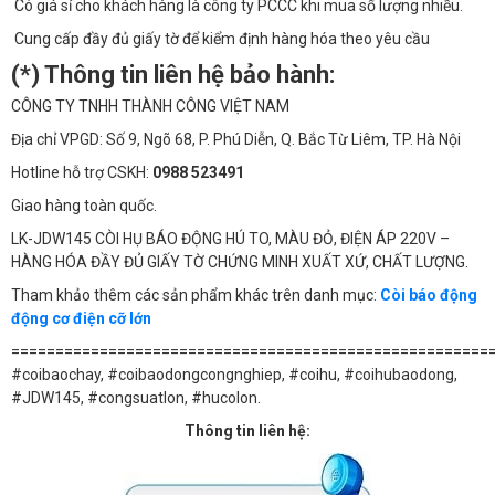
Có giá sỉ cho khách hàng là công ty PCCC khi mua số lượng nhiều.
Cung cấp đầy đủ giấy tờ để kiểm định hàng hóa theo yêu cầu
(*) Thông tin liên hệ bảo hành:
CÔNG TY TNHH THÀNH CÔNG VIỆT NAM
Địa chỉ VPGD: Số 9, Ngõ 68, P. Phú Diễn, Q. Bắc Từ Liêm, TP. Hà Nội
Hotline hỗ trợ CSKH:
0988 523491
Giao hàng toàn quốc.
LK-JDW145 CÒI HỤ BÁO ĐỘNG HÚ TO, MÀU ĐỎ, ĐIỆN ÁP 220V –
HÀNG HÓA ĐẦY ĐỦ GIẤY TỜ CHỨNG MINH XUẤT XỨ, CHẤT LƯỢNG.
Tham khảo thêm các sản phẩm khác trên danh mục:
Còi báo động
động cơ điện cỡ lớn
======================================================
#coibaochay, #coibaodongcongnghiep, #coihu, #coihubaodong,
#JDW145, #congsuatlon, #hucolon.
Thông tin liên hệ: