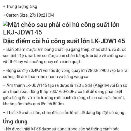
+ Trọng lượng: 5Kg
+ Carton Size: 27x18x21CM
Đặc điểm còi hú công suất lớn LK-JDW145
– Sản phẩm được làm bằng chất liệu gang thép, chắc chắn, vỏ được
sơn tĩnh điện, hai bên còi được che chắn bằng lưới bảo vệ chống các
vật thể bay vào buồng quay của cánh quạt.
– Động cơ điện 0,4KW với tốc độ vòng quay lớn 2800- 2900 v/p tạo ra
cường độ âm thanh lớn nhanh và tiếng vang xa.
– Âm thanh LK-JDW145 tạo ra được là 123 ± 2dB (A)@1M với tần số
âm thanh báo động thấp 700/760±20Hz có thể dễ dàng phân biệt
giữa tiếng ồn và môi trường một cách rõ ràng, chính xác và sắc nét,
khoảng âm hiệu quả lên tới 800m.
– Thiết kế chắc chắn, chân đế có sẵn lỗ vít, dễ dàng lắp đặt sử dụng.
Ứng dụng
+ Nó được thiết kế để được sử dụng trong các hệ thống cảnh báo