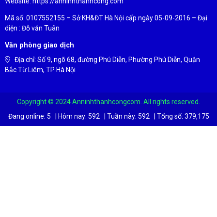
Website: https://anninhthanhcong.com
Mã số: 0107552155 – Sở KH&ĐT Hà Nội cấp ngày 05-09-2016 – Đại
diện : Đỗ văn Tuân
Văn phòng giao dịch
Địa chỉ: Số 9, ngõ 68, đường Phú Diễn, Phường Phú Diễn, Quận
Bắc Từ Liêm, TP Hà Nội
Copyright © 2024 Anninhthanhcongcom. All rights reserved.
Đang online:
5
|
Hôm nay:
592
|
Tuần này:
592
|
Tổng số:
379,175