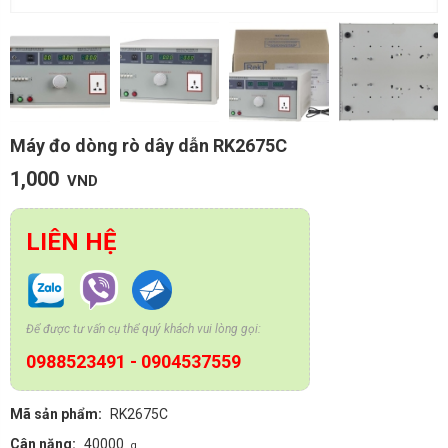
Máy đo dòng rò dây dẫn RK2675C
1,000
VND
LIÊN HỆ
Để được tư vấn cụ thể quý khách vui lòng gọi:
0988523491
-
0904537559
Mã sản phẩm:
RK2675C
Cân nặng:
40000
g