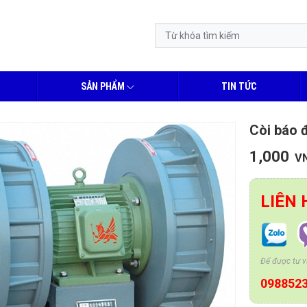
SẢN PHẨM
TIN TỨC
Còi báo 
1,000
V
LIÊN 
Để được tư vấ
098852