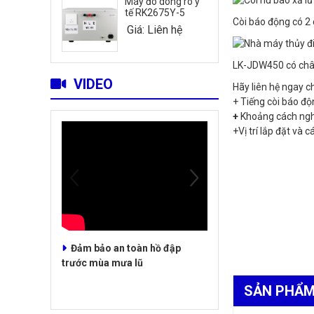
Máy đo dòng rò y
tế RK2675Y-5
Còi báo động có 2 
Giá: Liên hệ
LK-JDW450 có chân 
VIDEO
Hãy liên hệ ngay c
+ Tiếng còi báo đ
+
Khoảng cách ngh
+Vị trí lắp đặt và
Đảm bảo an toàn hồ đập
trước mùa mưa lũ
SẢN PHẨM