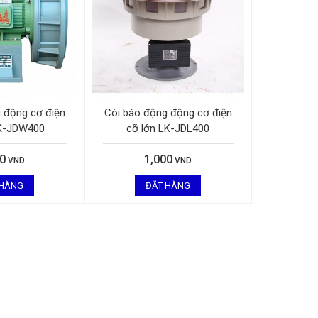
 động cơ điện
Còi báo động động cơ điện
LK-JDW400
cỡ lớn LK-JDL400
00
1,000
VND
VND
 HÀNG
ĐẶT HÀNG