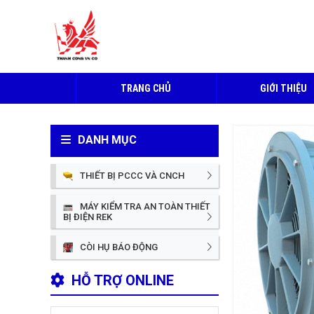
TRANG CHỦ
GIỚI THIỆU
DANH MỤC
THIẾT BỊ PCCC VÀ CNCH
MÁY KIỂM TRA AN TOÀN THIẾT
BỊ ĐIỆN REK
CÒI HỤ BÁO ĐỘNG
HỖ TRỢ ONLINE