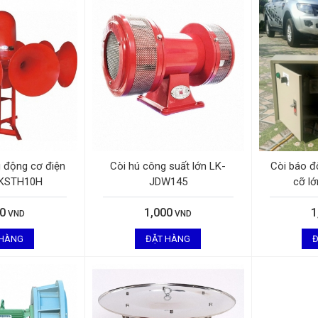
 động cơ điện
Còi hú công suất lớn LK-
Còi báo đ
LKSTH10H
JDW145
cỡ l
00
1,000
1
VND
VND
 HÀNG
ĐẶT HÀNG
Đ