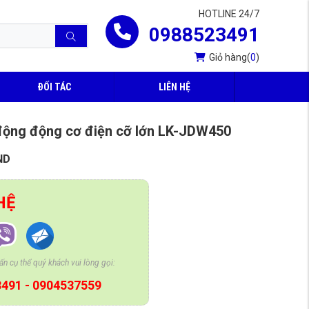
HOTLINE 24/7
0988523491
Giỏ hàng
(
0
)
ĐỐI TÁC
LIÊN HỆ
động động cơ điện cỡ lớn LK-JDW450
ND
HỆ
n cụ thể quý khách vui lòng gọi:
3491
-
0904537559