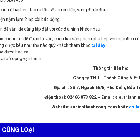
cánh ở hai bên, tạo ra tần số âm còi lớn, vang được đi xa
đế sẵn, dễ dàng lắp đặt với các địa hình khác nhau
ho chúng tôi để được tư vấn, chọn lựa sản phẩm phù hợp với mục đích củ
ộng được kêu như thế nào quý khách tham khảo
tại đây
e được bao xa
 cách sử dụng vận hành
Thông tin liên hệ:
Công ty TNHH Thành Công Việt
Địa chỉ: Số 7, Ngách 68/8, Phú Diễn, Bắc T
Điện thoại: 02466 873 822 – Email: sieuthian
Website: anninhthanhcong.com hoặc
coih
 CÙNG LOẠI