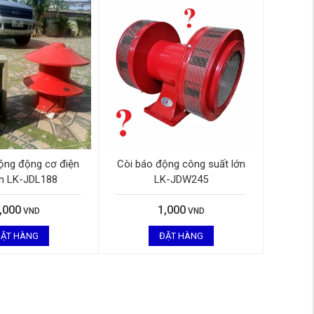
ộng động cơ điện
Còi báo động công suất lớn
ớn LK-JDL188
LK-JDW245
,000
1,000
VND
VND
ẶT HÀNG
ĐẶT HÀNG