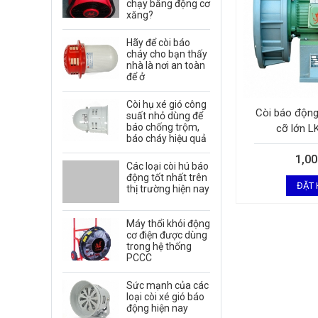
chạy bằng động cơ
xăng?
Hãy để còi báo
cháy cho bạn thấy
nhà là nơi an toàn
để ở
Còi hụ xé gió công
Còi báo động
suất nhỏ dùng để
báo chống trộm,
cỡ lớn 
báo cháy hiệu quả
1,0
Các loại còi hú báo
động tốt nhất trên
ĐẶT
thị trường hiện nay
Máy thổi khói động
cơ điện được dùng
trong hệ thống
PCCC
Sức mạnh của các
loại còi xé gió báo
động hiện nay