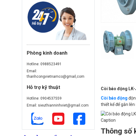
Phòng kinh doanh
Hotline: 0988523491
Email:
thanhcongvietnamco@gmail,com
Hỗ trợ kỹ thuật
Còi báo động LK
Còi báo động
động
Hotline: 0904537559
thiết kế để gắn lê
Email: sieuthianninhviet@gmail.com
Caption
Thông số k