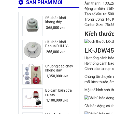
SẢN PHẨM MỚI
Âm thanh: 133±2
Động cơ điện: 7.5
Tần số đầu ra: 5
Đầu báo khói
Trọng lượng: 146 
không dây
Carton Size: 75x
365,000
VND
Kích thước
Đầu báo khói
Dahua DHI-HY-
LK-JDW450
C133
265,000
VND
Hệ thống cảnh báo 
Hệ thống cảnh báo
Chuông báo cháy
Cảnh báo tai nạn c
không dây
1,350,000
Chúng tôi chuyên c
VND
mã, kích thước, â
Một số hình ảnh th
Bộ cảm biến cửa
ra vào
1,100,000
VND
Còi báo động có kh