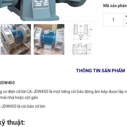
Mã sản phẩ
THÔNG TIN SẢN PHẨM
-JDW450
 cơ điện cỡ lớn LK-JDW450 là một tiếng còi báo động âm kép được lắp n
n mái nhà hoặc cột gắn.
ỹ thuật: