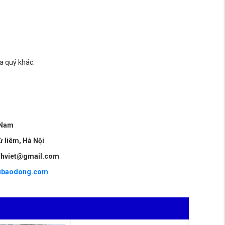
a quý khác.
 Nam
ừ liêm, Hà Nội
ninhviet@gmail.com
ubaodong.com