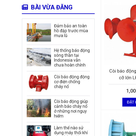
BÀI VỪA ĐĂNG
Đảm bảo an toàn
hồ đập trước mùa
mưa lũ
Hệ thống báo động
sóng thần tại
Indonesia vẫn
chưa hoàn chỉnh
Còi báo động
Còi báo động động
cỡ lớn 
cơ điện chống
cháy nổ
1,0
Còi báo động giúp
ĐẶT
cảnh báo cháy nổ
ở những nơi nguy
hiểm
Làm thế nào sử
dụng máy thổi khí