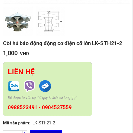
Còi hú báo động động cơ điện cỡ lớn LK-STH21-2
1,000
VND
LIÊN HỆ
Để được tư vấn cụ thể quý khách vui lòng gọi:
0988523491
-
0904537559
Mã sản phẩm:
LK-STH21-2