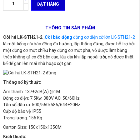
ĐẶT HÀNG
THÔNG TIN SẢN PHẨM
Còi hú LK-STH21-2
,Còi báo động
động cơ điện cỡ lớn LK-STH21-2
là một tiếng còi báo động đa hướng, lắp thẳng đứng, được hỗ trợ bởi
một động cơ một chiều hay động cơ một pha, vỏ được làm bằng
thép không gỉ, có độ bền cao, lâu dài khi lắp ngoài trời, nó được thiết
kế để gắn lên mái nhà hoặc cột gắn.
Thông số kỹ thuật:
Âm thanh: 137±2dB(A) @1M
Động cơ điện: 7.5Kw, 380V AC, 50/60Hz
Tần số đầu ra: 500/560/586/644±20Hz
Cấp độ bảo vệ: IP55
Trọng lượng: 156 Kg
Carton Size: 150x150x135CM
Kích thước: