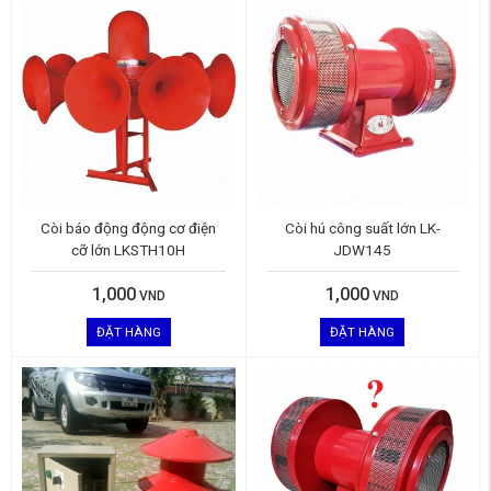
Còi báo động động cơ điện
Còi hú công suất lớn LK-
cỡ lớn LKSTH10H
JDW145
1,000
1,000
VND
VND
ĐẶT HÀNG
ĐẶT HÀNG