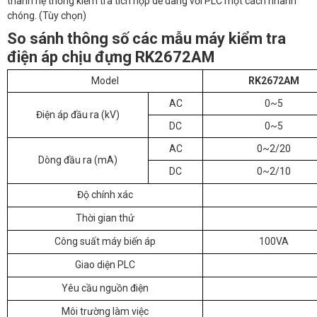
thành hệ thống kiểm tra tích hợp dễ dàng với PLC một cách nhanh
chóng. (Tùy chọn)
So sánh thông số các mẫu máy kiểm tra
điện áp chịu đựng RK2672AM
Model
RK2672AM
AC
0~5
Điện áp đầu ra (kV)
DC
0~5
AC
0~2/20
Dòng đầu ra (mA)
DC
0~2/10
Độ chính xác
Thời gian thử
Công suất máy biến áp
100VA
Giao diện PLC
Yêu cầu nguồn điện
Môi trường làm việc