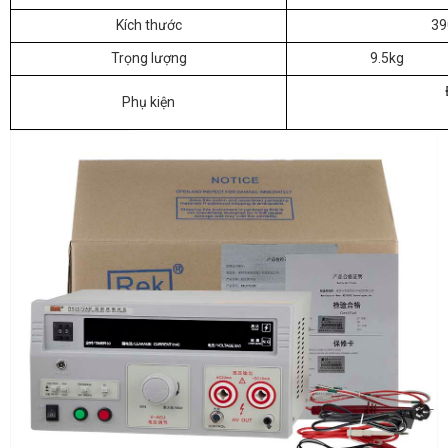
Kích thước
3
Trọng lượng
9.5kg
Phụ kiện