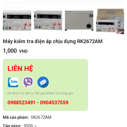
Máy kiểm tra điện áp chịu đựng RK2672AM
1,000
VND
LIÊN HỆ
Để được tư vấn cụ thể quý khách vui lòng gọi:
0988523491
-
0904537559
Mã sản phẩm:
RK2672AM
Cân nặng:
9500
g