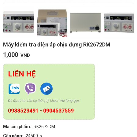
Máy kiểm tra điện áp chịu đựng RK2672DM
1,000
VND
LIÊN HỆ
Để được tư vấn cụ thể quý khách vui lòng gọi:
0988523491
-
0904537559
Mã sản phẩm:
RK2672DM
Cân nặng:
24500
g