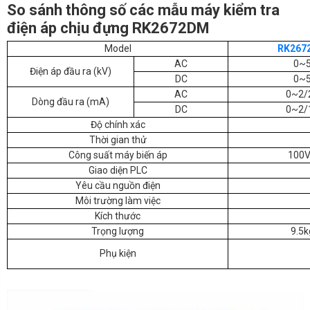
So sánh thông số các mẫu máy kiểm tra
điện áp chịu đựng RK2672DM
Model
RK267
AC
0~
Điện áp đầu ra (kV)
DC
0~
AC
0~2/
Dòng đầu ra (mA)
DC
0~2/
Độ chính xác
Thời gian thử
Công suất máy biến áp
100
Giao diện PLC
Yêu cầu nguồn điện
Môi trường làm việc
Kích thước
Trọng lượng
9.5k
Phụ kiện