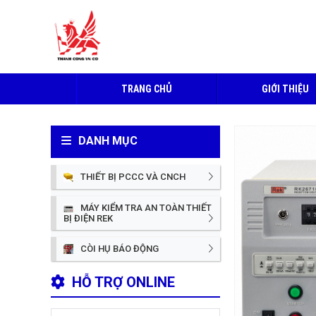
TRANG CHỦ
GIỚI THIỆU
DANH MỤC
THIẾT BỊ PCCC VÀ CNCH
MÁY KIỂM TRA AN TOÀN THIẾT
BỊ ĐIỆN REK
CÒI HỤ BÁO ĐỘNG
HỖ TRỢ ONLINE