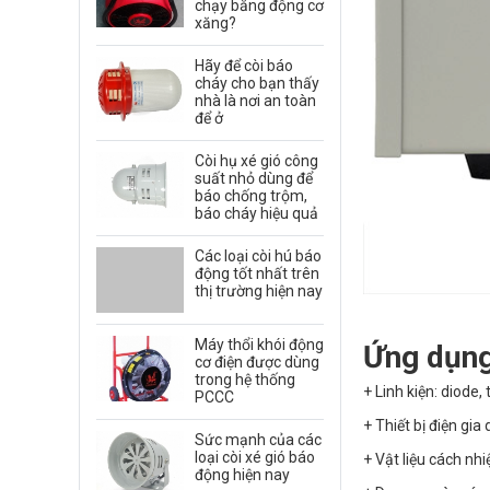
chạy bằng động cơ
xăng?
Hãy để còi báo
cháy cho bạn thấy
nhà là nơi an toàn
để ở
Còi hụ xé gió công
suất nhỏ dùng để
báo chống trộm,
báo cháy hiệu quả
Các loại còi hú báo
động tốt nhất trên
thị trường hiện nay
Máy thổi khói động
Ứng dụng
cơ điện được dùng
trong hệ thống
+ Linh kiện: diode, 
PCCC
+ Thiết bị điện gia
Sức mạnh của các
loại còi xé gió báo
+ Vật liệu cách nhi
động hiện nay