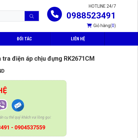
HOTLINE 24/7
0988523491
Giỏ hàng
(
0
)
ĐỐI TÁC
LIÊN HỆ
 tra điện áp chịu đựng RK2671CM
ND
HỆ
n cụ thể quý khách vui lòng gọi:
3491
-
0904537559