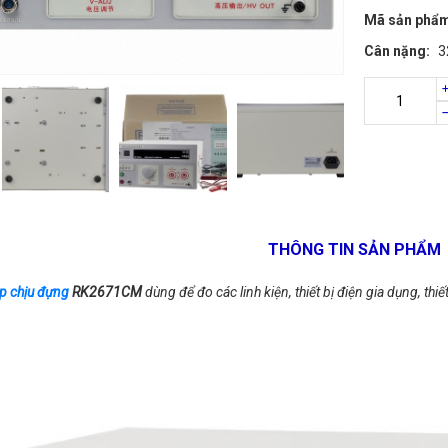
Mã sản phẩ
Cân nặng:
3
THÔNG TIN SẢN PHẨM
áp chịu đựng
RK2671CM
dùng để đo các linh kiện, thiết bị điện gia dụng, thiế