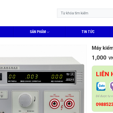
SẢN PHẨM
TIN TỨC
Máy kiểm
1,000
V
LIÊN 
Để được tư vấ
098852