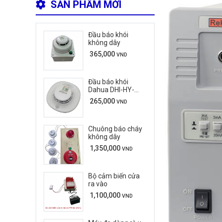
SẢN PHẨM MỚI
Đầu báo khói
không dây
365,000
VND
Đầu báo khói
Dahua DHI-HY-
C133
265,000
VND
Chuông báo cháy
không dây
1,350,000
VND
Bộ cảm biến cửa
ra vào
1,100,000
VND