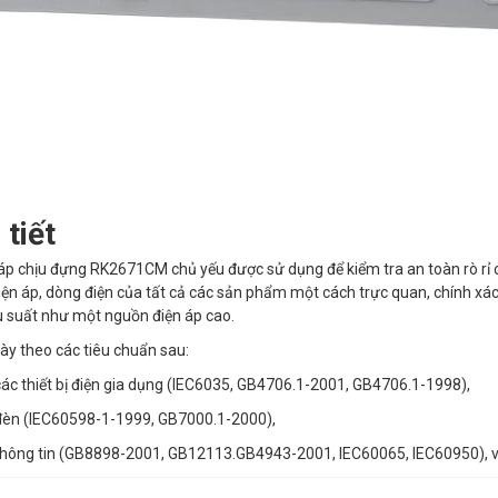
 tiết
áp chịu đựng RK2671CM chủ yếu được sử dụng để kiểm tra an toàn rò rỉ c
iện áp, dòng điện của tất cả các sản phẩm một cách trực quan, chính xá
u suất như một nguồn điện áp cao.
ày theo các tiêu chuẩn sau:
ác thiết bị điện gia dụng (IEC6035, GB4706.1-2001, GB4706.1-1998),
đèn (IEC60598-1-1999, GB7000.1-2000),
thông tin (GB8898-2001, GB12113.GB4943-2001, IEC60065, IEC60950), v.