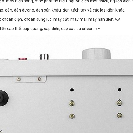
o: máy hiện sóng, máy phát tín hiệu, nguồn điện một chiều, nguồn điện 
áng: đèn, đèn đường, đèn sân khấu, đèn xách tay và các loại đèn khác.
n: khoan điện, khoan súng lục, máy cắt, máy mài, máy hàn điện, v.v.
iện cao thế, cáp quang, cáp điện, cáp cao su silicon, v.v.