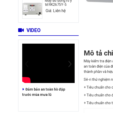
Máy đo dòng rò y
tế RK2675Y-5
Giá: Liên hệ
VIDEO
Mô tả chi
Máy kiểm tra điện 
an toàn điện của đ
thành phần và hiệ
Sê-ri thử nghiệm n
+ Tiêu chuẩn cho c
Đảm bảo an toàn hồ đập
trước mùa mưa lũ
+ Tiêu chuẩn cho 
+ Tiêu chuẩn cho 